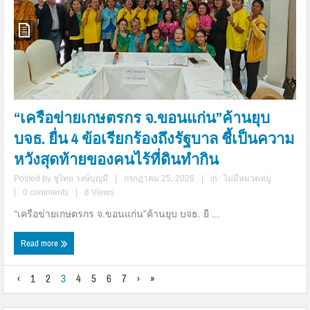
“เครือข่ายเกษตรกร จ.ขอนแก่น”ค้านยุบ
บจธ. ยื่น 4 ข้อเรียกร้องถึงรัฐบาล ชี้เป็นความ
หวังสุดท้ายของคนไร้ที่ดินทำกิน
Posted by
ชูไทย วงษ์บุญมี
|
กรกฎาคม 25, 2026
|
in :
ไม่มีหมวดหมู่
|
0 comments
|
8 Views
“เครือข่ายเกษตรกร จ.ขอนแก่น”ค้านยุบ บจธ. ยื ...
Read more
‹
1
2
3
4
5
6
7
›
»