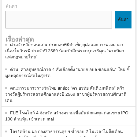
ค้นหา
ค้นหา
เรื่องล่าสุด
ศาลจังหวัดขอนแก่น ประกอบพิธีบำเพ็ญกุศลและวางพวงมาลา
เนื่องในวันรพี ประจำปี 2569 น้อมรำลึกพระกรุณาธิคุณ “พระบิดา
แห่งกฎหมายไทย”
ด่วน! ศาลอุทธรณ์ภาค 4 สั่งเลือกตั้ง “นายก อบจ.ขอนแก่น” ใหม่ ชี้
มูลพฤติการณ์ส่อไม่สุจริต
คณะกรรมการรางวัลไทย ยกย่อง “ดร.อรทัย สันติเมทนีดล” คว้า
รางวัลผู้บริหารสถานศึกษาแห่งปี 2569 สาขาผู้บริหารสถานศึกษาดี
เด่น
FLE โรดโชว์ 4 จังหวัด สร้างความเชื่อมั่นนักลงทุน ก่อนขาย IPO
100 ล้านหุ้น เข้าเทรด mai
โจรงัดบ้าน ผอ.กองสาธารณสุขฯ ซ้ำรอบ 2 ในเวลาไม่ถึงเดือน