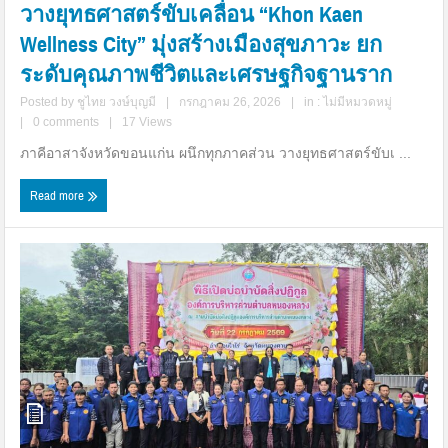
วางยุทธศาสตร์ขับเคลื่อน “Khon Kaen
Wellness City” มุ่งสร้างเมืองสุขภาวะ ยก
ระดับคุณภาพชีวิตและเศรษฐกิจฐานราก
Posted by
ชูไทย วงษ์บุญมี
|
กรกฎาคม 26, 2026
|
in :
ไม่มีหมวดหมู่
|
0 comments
|
17 Views
ภาคีอาสาจังหวัดขอนแก่น ผนึกทุกภาคส่วน วางยุทธศาสตร์ขับเ ...
Read more