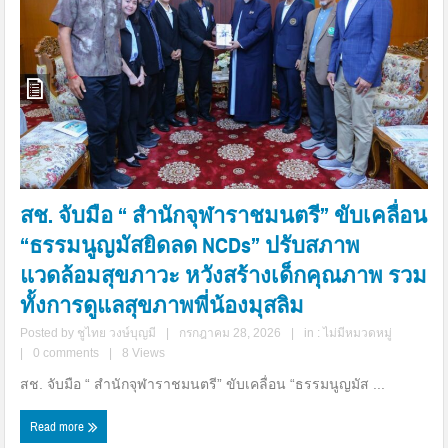
สช. จับมือ “ สำนักจุฬาราชมนตรี” ขับเคลื่อน
“ธรรมนูญมัสยิดลด NCDs” ปรับสภาพ
แวดล้อมสุขภาวะ หวังสร้างเด็กคุณภาพ รวม
ทั้งการดูแลสุขภาพพี่น้องมุสลิม
Posted by
ชูไทย วงษ์บุญมี
|
กรกฎาคม 28, 2026
|
in :
ไม่มีหมวดหมู่
|
0 comments
|
8 Views
​สช. จับมือ “ สำนักจุฬาราชมนตรี” ขับเคลื่อน “ธรรมนูญมัส ...
Read more