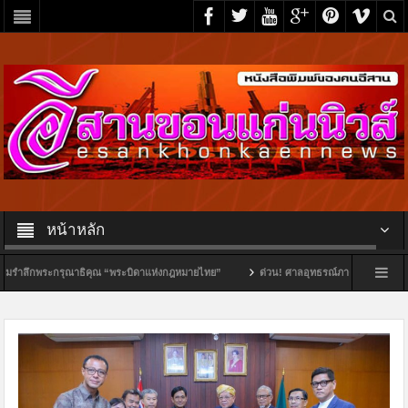
หน้าหลัก
กพระกรุณาธิคุณ “พระบิดาแห่งกฎหมายไทย”
ด่วน! ศาลอุทธรณ์ภาค 4 สั่งเลือกตั้ง “นายก 
เภอ
“นิติศาสตร์ มข.” จับมือ University of Essex ยกระดับความร่วมมือด้านสิทธิมนุษ