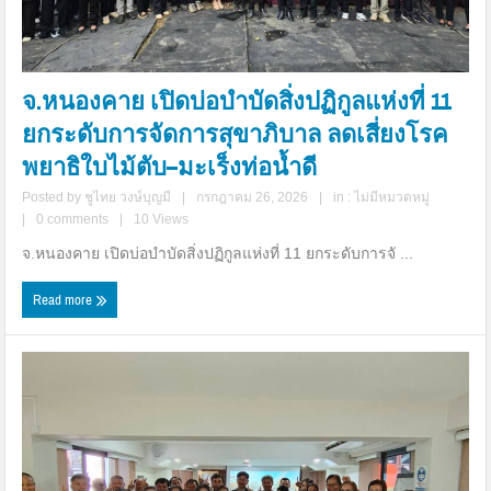
จ.หนองคาย เปิดบ่อบำบัดสิ่งปฏิกูลแห่งที่ 11
ยกระดับการจัดการสุขาภิบาล ลดเสี่ยงโรค
พยาธิใบไม้ตับ–มะเร็งท่อน้ำดี
Posted by
ชูไทย วงษ์บุญมี
|
กรกฎาคม 26, 2026
|
in :
ไม่มีหมวดหมู่
|
0 comments
|
10 Views
จ.หนองคาย เปิดบ่อบำบัดสิ่งปฏิกูลแห่งที่ 11 ยกระดับการจั ...
Read more