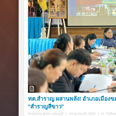
ทต.สำราญ ผสานพลัง! อำเภอเมืองขอ
“สำราญสีขาว”
Posted by
ชูไทย วงษ์บุญมี
|
กรกฎาคม 08, 2026
|
in :
ไม่มีห