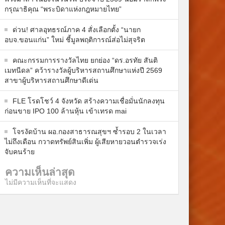
กรุณาธิคุณ “พระบิดาแห่งกฎหมายไทย”
ด่วน! ศาลอุทธรณ์ภาค 4 สั่งเลือกตั้ง “นายก
อบจ.ขอนแก่น” ใหม่ ชี้มูลพฤติการณ์ส่อไม่สุจริต
คณะกรรมการรางวัลไทย ยกย่อง “ดร.อรทัย สันติ
เมทนีดล” คว้ารางวัลผู้บริหารสถานศึกษาแห่งปี 2569
สาขาผู้บริหารสถานศึกษาดีเด่น
FLE โรดโชว์ 4 จังหวัด สร้างความเชื่อมั่นนักลงทุน
ก่อนขาย IPO 100 ล้านหุ้น เข้าเทรด mai
โจรงัดบ้าน ผอ.กองสาธารณสุขฯ ซ้ำรอบ 2 ในเวลา
ไม่ถึงเดือน กวาดทรัพย์สินเพิ่ม ผู้เสียหายวอนตำรวจเร่ง
จับคนร้าย
ความเห็นล่าสุด
ไม่มีความเห็นที่จะแสดง