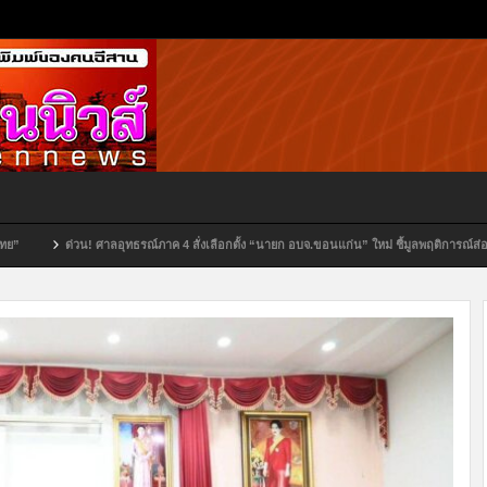
์ภาค 4 สั่งเลือกตั้ง “นายก อบจ.ขอนแก่น” ใหม่ ชี้มูลพฤติการณ์ส่อไม่สุจริต
คณะกรรมการ