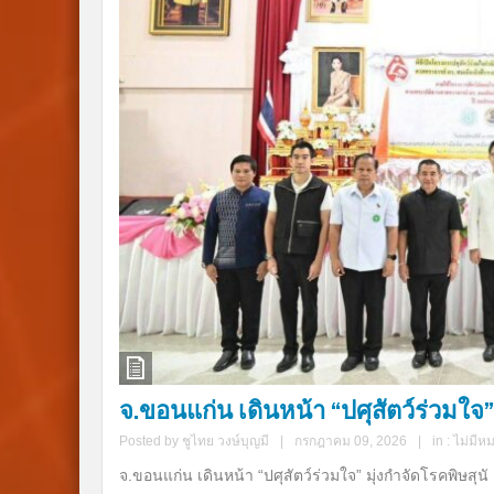
จ.ขอนแก่น เดินหน้า “ปศุสัตว์ร่วมใจ” 
Posted by
ชูไทย วงษ์บุญมี
|
กรกฎาคม 09, 2026
|
in :
ไม่มีห
จ.ขอนแก่น เดินหน้า “ปศุสัตว์ร่วมใจ” มุ่งกำจัดโรคพิษสุนั .