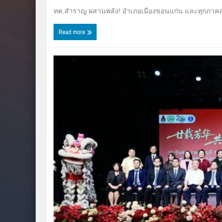
ทต.สำราญ ผสานพลัง! อำเภอเมืองขอนแก่น และทุกภาคส่ว
Read more