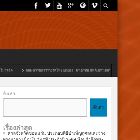
รางวัลไทย ยกย่อง “ดร.อรทัย สันติเมทนีดล” คว้ารางวัลผู้บริหารสถานศึกษาแห่งปี 2569 สาขาผ
ค้นหา
ค้นหา
เรื่องล่าสุด
ศาลจังหวัดขอนแก่น ประกอบพิธีบำเพ็ญกุศลและวาง
พวงมาลา เนื่องในวันรพี ประจำปี 2569 น้อมรำลึกพระ