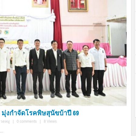
มุ่งกำจัดโรคพิษสุนัขบ้าปี 69
มวดหมู่
|
0 comments
|
8 Views
..