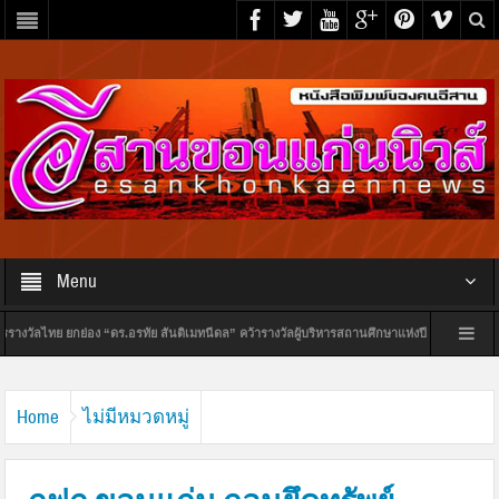
Menu
ทย ยกย่อง “ดร.อรทัย สันติเมทนีดล” คว้ารางวัลผู้บริหารสถานศึกษาแห่งปี 2569 สาขาผู้บริหา
บโลก
แจงปมร้อน! สหกรณ์ออมทรัพย์ครูขอนแก่น จำกัด ยันไร้แผนซื้อที่ดิน พร้อมลากคอผู
Home
ไม่มีหมวดหมู่