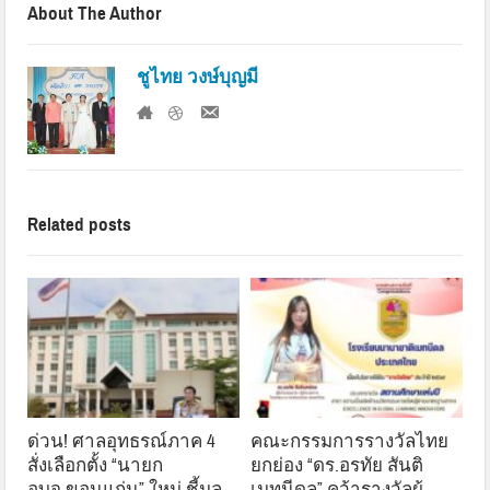
About The Author
ชูไทย วงษ์บุญมี
Related posts
ด่วน! ศาลอุทธรณ์ภาค 4
คณะกรรมการรางวัลไทย
สั่งเลือกตั้ง “นายก
ยกย่อง “ดร.อรทัย สันติ
อบจ.ขอนแก่น” ใหม่ ชี้มูล
เมทนีดล” คว้ารางวัลผู้