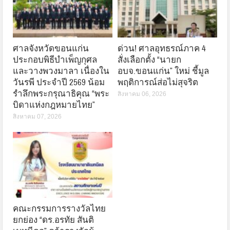
ศาลจังหวัดขอนแก่น
ด่วน! ศาลอุทธรณ์ภาค 4
ประกอบพิธีบำเพ็ญกุศล
สั่งเลือกตั้ง “นายก
และวางพวงมาลา เนื่องใน
อบจ.ขอนแก่น” ใหม่ ชี้มูล
วันรพี ประจำปี 2569 น้อม
พฤติการณ์ส่อไม่สุจริต
รำลึกพระกรุณาธิคุณ “พระ
สิงหาคม 06, 2026
บิดาแห่งกฎหมายไทย”
สิงหาคม 07, 2026
คณะกรรมการรางวัลไทย
ยกย่อง “ดร.อรทัย สันติ