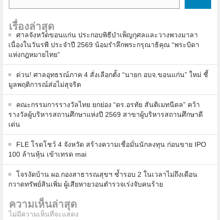
เรื่องล่าสุด
ศาลจังหวัดขอนแก่น ประกอบพิธีบำเพ็ญกุศลและวางพวงมาลา
เนื่องในวันรพี ประจำปี 2569 น้อมรำลึกพระกรุณาธิคุณ “พระบิดา
แห่งกฎหมายไทย”
ด่วน! ศาลอุทธรณ์ภาค 4 สั่งเลือกตั้ง “นายก อบจ.ขอนแก่น” ใหม่ ชี้
มูลพฤติการณ์ส่อไม่สุจริต
คณะกรรมการรางวัลไทย ยกย่อง “ดร.อรทัย สันติเมทนีดล” คว้า
รางวัลผู้บริหารสถานศึกษาแห่งปี 2569 สาขาผู้บริหารสถานศึกษาดี
เด่น
FLE โรดโชว์ 4 จังหวัด สร้างความเชื่อมั่นนักลงทุน ก่อนขาย IPO
100 ล้านหุ้น เข้าเทรด mai
โจรงัดบ้าน ผอ.กองสาธารณสุขฯ ซ้ำรอบ 2 ในเวลาไม่ถึงเดือน
กวาดทรัพย์สินเพิ่ม ผู้เสียหายวอนตำรวจเร่งจับคนร้าย
ความเห็นล่าสุด
ไม่มีความเห็นที่จะแสดง