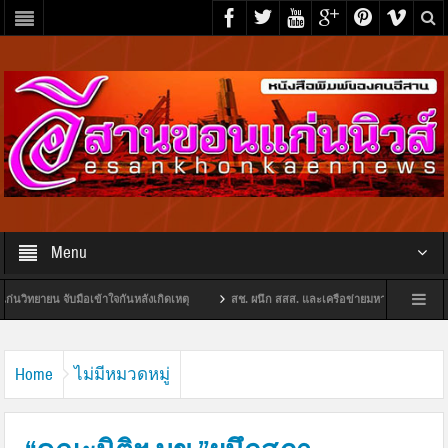
Menu
จับมือเข้าใจกันหลังเกิดเหตุ
สช. ผนึก สสส. และเครือข่ายมหาวิทยาลัย 14 แห่ง ร่วม MOU
ซ้ำรอบ 2 ในเวลาไม่ถึงเดือน กวาดทรัพย์สินเพิ่ม ผู้เสียหายวอนตำรวจเร่งจับคนร้าย
“มห
Home
ไม่มีหมวดหมู่