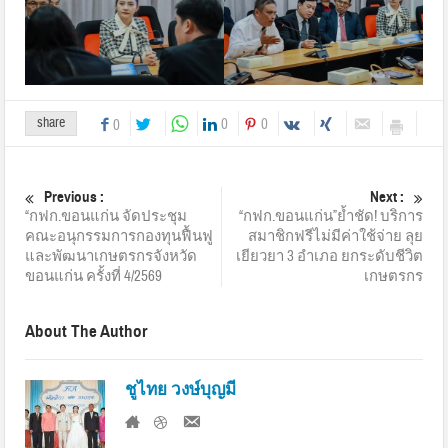
share
0
0
0
Previous :
Next :
“กฟก.ขอนแก่น จัดประชุม
“กฟก.ขอนแก่น”ย้ำชัด! บริการ
คณะอนุกรรมการกองทุนฟื้นฟู
สมาชิกฟรีไม่มีค่าใช้จ่าย ลุย
และพัฒนาเกษตรกรจังหวัด
เยียวยา 3 อำเภอ ยกระดับชีวิต
ขอนแก่น ครั้งที่ 4/2569
เกษตรกร
About The Author
ชูไทย วงษ์บุญมี