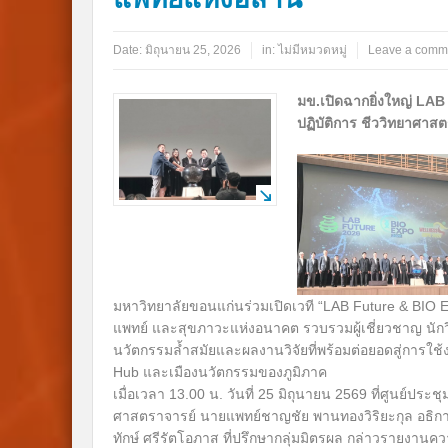
Date:
มิถุนายน 25, 2026
in:
ไม่มีหมวดหมู่
Leave a comm
มข.เปิดฉากยิ่งใหญ่ LAB
ปฏิบัติการ ชีววิทยาศาส
มหาวิทยาลัยขอนแก่นร่วมเปิดเวที “LAB Future & BIO 
แพทย์ และสุขภาวะแห่งอนาคต รวบรวมผู้เชี่ยวชาญ นักว
นวัตกรรมล้ำสมัยและผลงานวิจัยที่พร้อมต่อยอดสู่การใ
Hub และเมืองนวัตกรรมของภูมิภาค
เมื่อเวลา 13.00 น. วันที่ 25 มิถุนายน 2569 ที่ศูนย์
ศาสตราจารย์ นายแพทย์ชาญชัย พานทองวิริยะกุล อธิก
ทักษ์ ศรีรัตโอภาส ที่ปรึกษากลุ่มมิตรผล กล่าวรายงานค