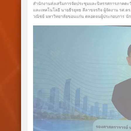
สำนักงานส่งเสริมการจัดประชุมและนิทรรศการภาคตะวันอ
และเทคโนโลยี นายธีรยุทธ ลีลาขจรกิจ ผู้จัดงาน รศ.ดร
วณิชย์ มหาวิทยาลัยขอนแก่น ตลอดจนผู้ประกอบการ นักลง