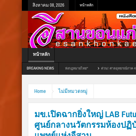
สิงหาคม 08, 2026
หน้าหลัก
หน้าหลัก
BREAKING NEWS
ณาธิคุณ “พระบิดาแห่งกฎหมายไทย”
ด่วน! ศาลอุทธรณ์ภาค 4 สั่งเลือกตั้ง “นายก อบจ.ขอนแ
ติธรรม
Home
ไม่มีหมวดหมู่
มข.เปิดฉากยิ่งใหญ่ LAB Futu
ศูนย์กลางนวัตกรรมห้องปฏิบ
แพทย์แห่งอีสาน