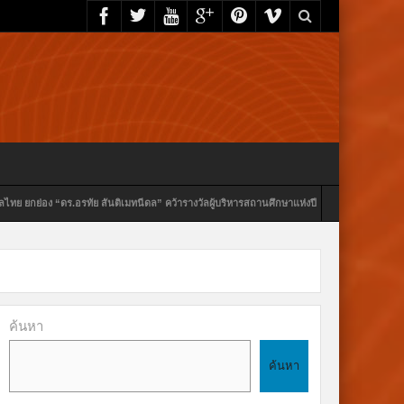
มทนีดล” คว้ารางวัลผู้บริหารสถานศึกษาแห่งปี 2569 สาขาผู้บริหารสถานศึกษาดีเด่น
FL
ค้นหา
ค้นหา