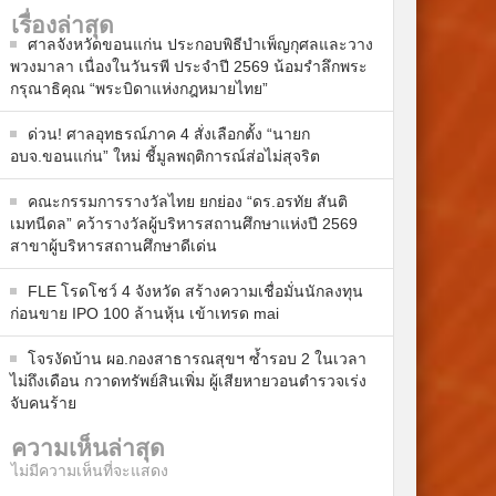
เรื่องล่าสุด
ศาลจังหวัดขอนแก่น ประกอบพิธีบำเพ็ญกุศลและวาง
พวงมาลา เนื่องในวันรพี ประจำปี 2569 น้อมรำลึกพระ
กรุณาธิคุณ “พระบิดาแห่งกฎหมายไทย”
ด่วน! ศาลอุทธรณ์ภาค 4 สั่งเลือกตั้ง “นายก
อบจ.ขอนแก่น” ใหม่ ชี้มูลพฤติการณ์ส่อไม่สุจริต
คณะกรรมการรางวัลไทย ยกย่อง “ดร.อรทัย สันติ
เมทนีดล” คว้ารางวัลผู้บริหารสถานศึกษาแห่งปี 2569
สาขาผู้บริหารสถานศึกษาดีเด่น
FLE โรดโชว์ 4 จังหวัด สร้างความเชื่อมั่นนักลงทุน
ก่อนขาย IPO 100 ล้านหุ้น เข้าเทรด mai
โจรงัดบ้าน ผอ.กองสาธารณสุขฯ ซ้ำรอบ 2 ในเวลา
ไม่ถึงเดือน กวาดทรัพย์สินเพิ่ม ผู้เสียหายวอนตำรวจเร่ง
จับคนร้าย
ความเห็นล่าสุด
ไม่มีความเห็นที่จะแสดง