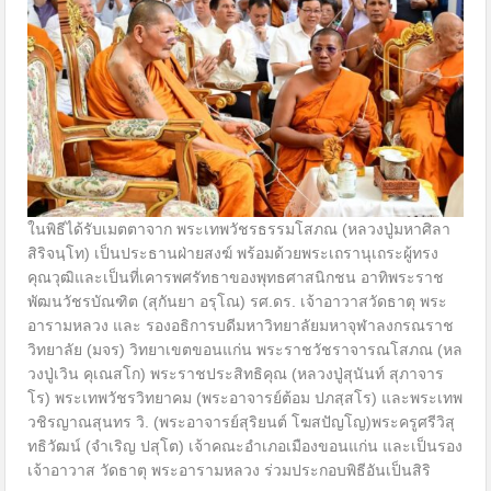
ในพิธีได้รับเมตตาจาก พระเทพวัชรธรรมโสภณ (หลวงปู่มหาศิลา
สิริจนฺโท) เป็นประธานฝ่ายสงฆ์ พร้อมด้วยพระเถรานุเถระผู้ทรง
คุณวุฒิและเป็นที่เคารพศรัทธาของพุทธศาสนิกชน อาทิพระราช
พัฒนวัชรบัณฑิต (สุกันยา อรุโณ) รศ.ดร. เจ้าอาวาสวัดธาตุ พระ
อารามหลวง และ รองอธิการบดีมหาวิทยาลัยมหาจุฬาลงกรณราช
วิทยาลัย (มจร) วิทยาเขตขอนแก่น พระราชวัชราจารณโสภณ (หล
วงปู่เวิน คุเณสโก) พระราชประสิทธิคุณ (หลวงปู่สุนันท์ สุภาจาร
โร) พระเทพวัชรวิทยาคม (พระอาจารย์ต้อม ปภสฺสโร) และพระเทพ
วชิรญาณสุนทร วิ. (พระอาจารย์สุริยนต์ โฆสปัญโญ)พระครูศรีวิสุ
ทธิวัฒน์ (จำเริญ ปสุโต) เจ้าคณะอำเภอเมืองขอนแก่น และเป็นรอง
เจ้าอาวาส วัดธาตุ พระอารามหลวง ร่วมประกอบพิธีอันเป็นสิริ