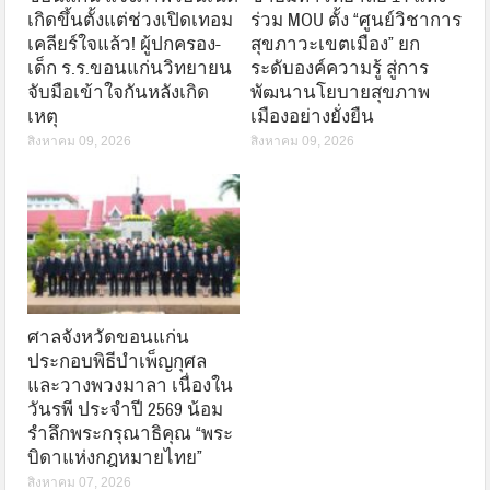
เกิดขึ้นตั้งแต่ช่วงเปิดเทอม
ร่วม MOU ตั้ง “ศูนย์วิชาการ
เคลียร์ใจแล้ว! ผู้ปกครอง-
สุขภาวะเขตเมือง” ยก
เด็ก ร.ร.ขอนแก่นวิทยายน
ระดับองค์ความรู้ สู่การ
จับมือเข้าใจกันหลังเกิด
พัฒนานโยบายสุขภาพ
เหตุ
เมืองอย่างยั่งยืน
สิงหาคม 09, 2026
สิงหาคม 09, 2026
ศาลจังหวัดขอนแก่น
ประกอบพิธีบำเพ็ญกุศล
และวางพวงมาลา เนื่องใน
วันรพี ประจำปี 2569 น้อม
รำลึกพระกรุณาธิคุณ “พระ
บิดาแห่งกฎหมายไทย”
สิงหาคม 07, 2026