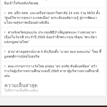
มือเข้าใจกันหลังเกิดเหตุ
สช. ผนึก สสส. และเครือข่ายมหาวิทยาลัย 14 แห่ง ร่วม MOU ตั้ง
“ศูนย์วิชาการสุขภาวะเขตเมือง” ยกระดับองค์ความรู้ สู่การพัฒนา
นโยบายสุขภาพเมืองอย่างยั่งยืน
ศาลจังหวัดขอนแก่น ประกอบพิธีบำเพ็ญกุศลและวางพวงมาลา
เนื่องในวันรพี ประจำปี 2569 น้อมรำลึกพระกรุณาธิคุณ “พระบิดา
แห่งกฎหมายไทย”
ด่วน! ศาลอุทธรณ์ภาค 4 สั่งเลือกตั้ง “นายก อบจ.ขอนแก่น” ใหม่ ชี้
มูลพฤติการณ์ส่อไม่สุจริต
คณะกรรมการรางวัลไทย ยกย่อง “ดร.อรทัย สันติเมทนีดล” คว้า
รางวัลผู้บริหารสถานศึกษาแห่งปี 2569 สาขาผู้บริหารสถานศึกษาดี
เด่น
ความเห็นล่าสุด
ไม่มีความเห็นที่จะแสดง