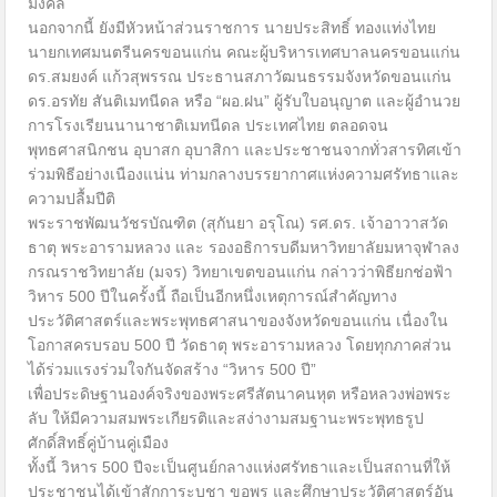
มงคล
นอกจากนี้ ยังมีหัวหน้าส่วนราชการ นายประสิทธิ์ ทองแท่งไทย
นายกเทศมนตรีนครขอนแก่น คณะผู้บริหารเทศบาลนครขอนแก่น
ดร.สมยงค์ แก้วสุพรรณ ประธานสภาวัฒนธรรมจังหวัดขอนแก่น
ดร.อรทัย สันติเมทนีดล หรือ “ผอ.ฝน” ผู้รับใบอนุญาต และผู้อำนวย
การโรงเรียนนานาชาติเมทนีดล ประเทศไทย ตลอดจน
พุทธศาสนิกชน อุบาสก อุบาสิกา และประชาชนจากทั่วสารทิศเข้า
ร่วมพิธีอย่างเนืองแน่น ท่ามกลางบรรยากาศแห่งความศรัทธาและ
ความปลื้มปีติ
พระราชพัฒนวัชรบัณฑิต (สุกันยา อรุโณ) รศ.ดร. เจ้าอาวาสวัด
ธาตุ พระอารามหลวง และ รองอธิการบดีมหาวิทยาลัยมหาจุฬาลง
กรณราชวิทยาลัย (มจร) วิทยาเขตขอนแก่น กล่าวว่าพิธียกช่อฟ้า
วิหาร 500 ปีในครั้งนี้ ถือเป็นอีกหนึ่งเหตุการณ์สำคัญทาง
ประวัติศาสตร์และพระพุทธศาสนาของจังหวัดขอนแก่น เนื่องใน
โอกาสครบรอบ 500 ปี วัดธาตุ พระอารามหลวง โดยทุกภาคส่วน
ได้ร่วมแรงร่วมใจกันจัดสร้าง “วิหาร 500 ปี”
เพื่อประดิษฐานองค์จริงของพระศรีสัตนาคนหุต หรือหลวงพ่อพระ
ลับ ให้มีความสมพระเกียรติและสง่างามสมฐานะพระพุทธรูป
ศักดิ์สิทธิ์คู่บ้านคู่เมือง
ทั้งนี้ วิหาร 500 ปีจะเป็นศูนย์กลางแห่งศรัทธาและเป็นสถานที่ให้
ประชาชนได้เข้าสักการะบูชา ขอพร และศึกษาประวัติศาสตร์อัน