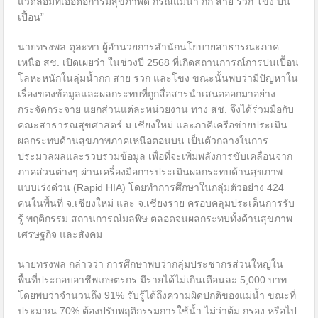
แวดล้อมที่เอื้อต่อการมีสุขภาพดี กรณีแม่น้ำ กก สาย รวก โขง ปน
เปื้อน”
นายทรงพล ตุละทา ผู้อำนวยการสำนักนโยบายสาธารณะภาค
เหนือ สช. เปิดเผยว่า ในช่วงปี 2568 ที่เกิดสถานการณ์การปนเปื้อน
โลหะหนักในลุ่มน้ำกก สาย รวก และโขง ขณะนั้นพบว่ามีปัญหาใน
เรื่องของข้อมูลและผลกระทบที่ถูกสื่อสารนำเสนอออกมาอย่าง
กระจัดกระจาย แยกส่วนแต่ละหน่วยงาน ทาง สช. จึงได้ร่วมมือกับ
คณะสาธารณสุขศาสตร์ ม.เชียงใหม่ และภาคีเครือข่ายประเมิน
ผลกระทบด้านสุขภาพภาคเหนือตอนบน เป็นตัวกลางในการ
ประมวลผลและรวบรวมข้อมูล เพื่อที่จะเพิ่มพลังการขับเคลื่อนจาก
ภาคส่วนต่างๆ ผ่านเครื่องมือการประเมินผลกระทบด้านสุขภาพ
แบบเร่งด่วน (Rapid HIA) โดยทำการศึกษาในกลุ่มตัวอย่าง 424
คนในพื้นที่ จ.เชียงใหม่ และ จ.เชียงราย ครอบคลุมประเด็นการรับ
รู้ พฤติกรรม สถานการณ์มลพิษ ตลอดจนผลกระทบทั้งด้านสุขภาพ
เศรษฐกิจ และสังคม
นายทรงพล กล่าวว่า การศึกษาพบว่ากลุ่มประชากรส่วนใหญ่ใน
พื้นที่ประกอบอาชีพเกษตรกร มีรายได้ไม่เกินเดือนละ 5,000 บาท
โดยพบว่าจำนวนถึง 91% รับรู้ได้ถึงความผิดปกติของแม่น้ำ ขณะที่
ประมาณ 70% ต้องปรับพฤติกรรมการใช้น้ำ ไม่ว่าต้ม กรอง หรือไป