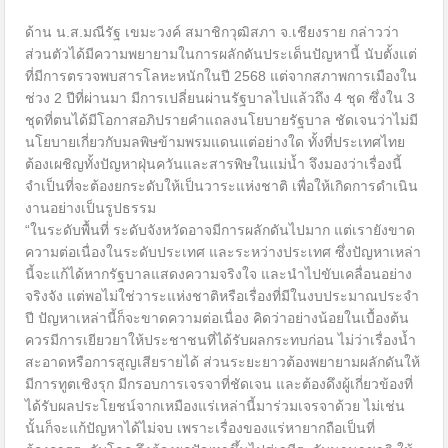
ด้าน น.ส.มณีรัฐ เขมะวงค์ สมาชิกวุฒิสภา จ.เชียงราย กล่าวว่า
ส่วนตัวได้มีความพยายามในการผลักดันประเด็นปัญหานี้ นับตั้งแต่
ที่มีการตรวจพบสารโลหะหนักในปี 2568 แต่จากสภาพการเมืองใน
ช่วง 2 ปีที่ผ่านมา มีการเปลี่ยนผ่านรัฐบาลไปแล้วถึง 4 ชุด ซึ่งใน 3
ชุดที่ตนได้มีโอกาสอภิปรายคำแถลงนโยบายรัฐบาล ชัดเจนว่าไม่มี
นโยบายเกี่ยวกับมลพิษข้ามพรมแดนแต่อย่างใด ทั้งที่ประเทศไทย
ต้องเผชิญทั้งปัญหาฝุ่นควันและสารพิษในแม่น้ำ จึงมองว่าเรื่องนี้
จำเป็นที่จะต้องยกระดับให้เป็นวาระแห่งชาติ เพื่อให้เกิดการดำเนิน
งานอย่างเป็นรูปธรรม
“ในระดับพื้นที่ ระดับจังหวัดอาจมีการผลักดันไปมาก แต่เรายังขาด
ความต่อเนื่องในระดับประเทศ และระหว่างประเทศ ซึ่งปัญหาเหล่า
นี้จะแก้ได้หากรัฐบาลแสดงความจริงใจ และนำไปขับเคลื่อนอย่าง
จริงจัง แต่พอไม่ใช่วาระแห่งชาติหรือเรื่องที่มีในงบประมาณประจำ
ปี ปัญหาเหล่านี้ก็จะขาดความต่อเนื่อง คิดว่าอย่างน้อยในเบื้องต้น
ควรมีการเยียวยาให้ประชาชนที่ได้รับผลกระทบก่อน ไม่ว่าเรื่องน้ำ
สะอาดหรือการสูญเสียรายได้ ส่วนระยะยาวต้องพยายามผลักดันให้
มีการทูตเชิงรุก มีกรอบการเจรจาที่ชัดเจน และต้องดึงผู้เกี่ยวข้องที่
ได้รับผลประโยชน์จากเหมืองแร่เหล่านี้มาร่วมเจรจาด้วย ไม่เช่น
นั้นก็จะแก้ปัญหาได้ไม่จบ เพราะเรื่องของแร่หายากถือเป็นที่