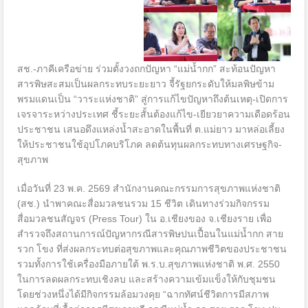
สช.-ภาคีเครือข่าย ร่วมตั้งวงถกปัญหา “แม่น้ำกก” สะท้อนปัญหา
สารพิษสะสมเป็นผลกระทบระยะยาว จี้รัฐยกระดับให้มลพิษข้าม
พรมแดนเป็น “วาระแห่งชาติ” สู่การแก้ไขปัญหาถึงต้นเหตุ-เปิดการ
เจรจาระหว่างประเทศ ชี้ระยะสั้นต้องแก้ไข-เยียวยาความเดือดร้อน
ประชาชน เสนอดึงแหล่งน้ำสะอาดในพื้นที่ ต.แม่ยาว มาหล่อเลี้ยง
ให้ประชาชนใช้อุปโภคบริโภค ลดต้นทุนผลกระทบทางเศรษฐกิจ-
สุขภาพ
เมื่อวันที่ 23 พ.ค. 2569 สำนักงานคณะกรรมการสุขภาพแห่งชาติ
(สช.) นำพาคณะสื่อมวลชนรวม 15 ชีวิต เดินทางร่วมกิจกรรม
สื่อมวลชนสัญจร (Press Tour) ใน อ.เชียงของ จ.เชียงราย เพื่อ
สำรวจถึงสถานการณ์ปัญหากรณีสารพิษปนเปื้อนในแม่น้ำกก สาย
รวก โขง ที่ส่งผลกระทบต่อสุขภาพและคุณภาพชีวิตของประชาชน
รวมทั้งการใช้เครื่องมือภายใต้ พ.ร.บ.สุขภาพแห่งชาติ พ.ศ. 2550
ในการลดผลกระทบเชิงลบ และสร้างความเข้มแข็งให้กับชุมชน
โดยช่วงหนึ่งได้มีกิจกรรมล้อมวงคุย “ฉากทัศน์ชีวิตการมีสภาพ