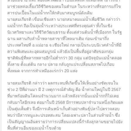
ห้วยแม่ซ้าย และ สองแควพัฒนา เป็นแหล่งทางเลือกที่สามารถนำ
มาช่วยหล่อเลี้ยงวิถีชีวิตของคนในตำบล ในระหว่างที่รอการแก้ไข
สารปนเปื้อนในแม่น้ำกกให้กลับมาสมบูรณ์ดังเดิม
นายสมเกียรติ เขื่อนเชียงสา นายกสมาคมแม่น้ำเพื่อชีวิต กล่าวว่า
แม่น้ำกก ถือเป็นลุ่มน้ำระหว่างประเทศที่ทรงคุณค่า ทั้งในเชิง
นิเวศวิทยาและวิถีชีวิตวัฒนธรรม ตั้งแต่ส่วนต้นน้ำที่เมืองกก ในรัฐ
ฉาน ผสานกับลำน้ำหลายสาขาที่ไหลมาเติม ก่อนเข้ามาถึง
ประเทศไทยที่ อ.แม่อาย จ.เชียงใหม่ กลายเป็นระบบนิเวศลำน้ำที่มี
ความพิเศษและอุดมสมบูรณ์ แล้วยังเป็นพื้นที่อยู่อาศัยของกลุ่ม
ชาติพันธุ์ที่หลากหลายอีกไม่ต่ำกว่า 30 กลุ่ม แต่ปัจจุบันแม่น้ำตลอด
ทั้งสาย ตั้งแต่ต้น กลาง ปลาย กลับถูกแปรเปลี่ยนสภาพไปเกือบ
ทั้งหมด จากการทำเหมืองแร่กว่า 20 แห่ง
นายสมเกียรติ กล่าวว่า ผลกระทบที่เกิดขึ้นให้เห็นอย่างชัดเจนใน
ช่วง 2 ปีที่ผ่านมา มี 2 เหตุการณ์สำคัญ คือ น้ำท่วมใหญ่ในปี 2567
ที่มาพร้อมดินโคลนจำนวนมาก แล้วหลังจากนั้นแม่น้ำกกก็ไม่เคย
กลับมาใสอีกเลย ต่อมาในปี 2568 มีการพบปลาจำนวนหนึ่งเกิดแผล
เป็นตุ่มเต็มตัว จึงมีการเดินหน้าเก็บตัวอย่างพันธุ์ปลาไปตรวจสอบ
พบว่ามีสารหนูและปรอทสะสม โดยเฉพาะปลาในส่วนท้ายน้ำ ซึ่ง
เป็นสัญญาณอันตรายว่าการเปลี่ยนแปลงนี้กำลังลุกลามขยายไปยัง
พื้นที่ส่วนอื่นของแม่น้ำโขงด้วย