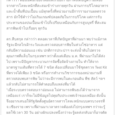
กล่าวว่า ตอนนี้คนเชียงใหม่และเชียงรายกำลังเผชิญความเสี่ยง
จากสารโลหะหนักที่สะสมเข้าร่างกายทุกวัน ผ่านการบริโภคอาหาร
และน้ำดื่มที่ปนเปื้อน แม้ทุกครั้งที่หน่วยงานมีการรายงานผลตรวจ
สาร มักใช้คำว่าไม่เกินเกณฑ์ปลอดภัยในการบริโภค แต่การรับ
ประทานของปนเปื้อนเข้าไปก็เปรียบเหมือนกับการสูบบุหรี่ ที่สะสม
สารพิษเข้าไปเรื่อยๆ ทุกวัน
ดร.สืบสกุล กล่าวว่า ตลอดเวลาที่เกิดปัญหาที่ผ่านมา พบว่าแม้ภาค
รัฐจะมีกลไกเฝ้าระวังและตรวจสอบสารพิษในห่วงโซ่อาหาร แต่
กลับมีความอ่อนแอ เช่น ปกติการประปาฯ จะส่งน้ำดิบไปตรวจ
คุณภาพที่แล็บในกรุงเทพฯ ทว่าตั้งแต่เดือน ม.ค. ที่ผ่านมาไม่ได้ส่ง
ไป เพราะมีปัญหากระบวนการจัดซื้อจัดจ้างภายใน ทำให้จาก
มาตรฐานเดิมที่ตรวจได้ 7 ชนิด ต้องเปลี่ยนมาใช้ชุดตรวจ Test Kit
ที่ตรวจได้เพียง 3 ชนิด หรือการทำงานวิชาการของหน่วยงานที่
ตรวจสอบพบสารพิษ ไม่ว่าจะมีการพบในตะกอนดิน พืช สัตว์ ฯลฯ
แล้วกลับไม่สามารถให้คำตอบถึงแหล่งที่มาได้
“เมื่อระบบตรวจสอบเราอ่อนแอ ไม่สามารถฟันธงได้ว่ามาจาก
เหมืองแร่ เราก็จะไม่มีข้อมูลไปคุยกับประเทศเจ้าของเหมือง ดังนั้น
จึงอยากเสนอให้รัฐจัดตั้งศูนย์ตรวจสารโลหะหนักแบบครบวงจรที่
จ.เชียงราย เพราะที่ผ่านมาเวลาตรวจต้องส่งไปกรุงเทพฯ กว่าจะรู้
ผลใช้เวลา 30 วัน อย่างผักแปลงหนึ่งกว่าจะรู้ผลส่งกลับมาก็อาจตัด