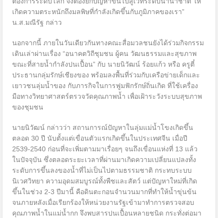
ต้องการระดับโลก จึงต้องยกปัญหาขึ้นไปสู่เวทีระดับนานาชาติ ให้
เกิดความตระหนักถึงมลพิษที่กำลังเกิดขึ้นกับภูมิภาคของเรา”
น.ส.มณีรัฐ กล่าว
นอกจากนี้ ภายในวันเดียวกันทางคณะสื่อมวลชนยังได้ร่วมกิจกรรม
เดินเล่าผ่านเรื่อง “อนาคตวิถีชุมชน ผู้คน วัฒนธรรมและสุขภาพ
ขณะที่สายน้ำกำลังปนเปื้อน” กับ นายนิวัฒน์ ร้อยแก้ว หรือ ครูตี๋
ประธานกลุ่มรักษ์เชียงของ พร้อมลงพื้นที่ร่วมกับเครือข่ายเด็กและ
เยาวชนลุ่มน้ำของ กับภารกิจในการฟูมฟักรักษ์ถิ่นเกิด ที่ใช้เครื่อง
มือทางวิทยาศาสตร์ตรวจวัดคุณภาพน้ำ เพื่อเฝ้าระวังระบบสุขภาพ
ของชุมชน
นายนิวัฒน์ กล่าวว่า สถานการณ์ปัญหาในลุ่มแม่น้ำโขงเกิดขึ้น
ตลอด 30 ปี นับตั้งแต่เขื่อนตัวแรกเกิดขึ้นในประเทศจีน เมื่อปี
2539-2540 ก่อนที่จะเพิ่มตามมาเรื่อยๆ จนถึงเขื่อนแห่งที่ 13 แล้ว
ในปัจจุบัน ซึ่งตลอดระยะเวลาที่ผ่านมาเกิดความเปลี่ยนแปลงทั้ง
ระดับการขึ้นลงของน้ำที่ไม่เป็นไปตามธรรมชาติ กระทบระบบ
นิเวศวิทยา ความอุดมสมบูรณ์ทั้งพืชและสัตว์ แต่ปัญหาใหม่ที่เกิด
ขึ้นในช่วง 2-3 ปีมานี้ คือดินตะกอนจำนวนมากที่ทำให้น้ำขุ่นข้น
จนภายหลังเมื่อเรียกร้องให้หน่วยงานรัฐเข้ามาทำการตรวจสอบ
คุณภาพน้ำในแม่น้ำกก จึงพบสารปนเปื้อนหลายชนิด กระทั่งต่อมา