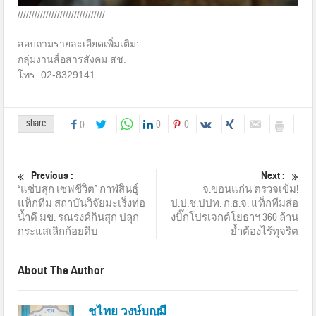
///////////////////////////////
สอบถามรายละเอียดเพิ่มเติม:
กลุ่มงานสื่อสารสังคม สช.
โทร. 02-8329141
share
0
0
0
Previous :
Next :
“แซ่บสุก เซฟชีวิต” กาฬสินธุ์
จ.ขอนแก่น ตรวจเข้ม!
แท็กทีม สถาบันวิจัยมะเร็งท่อ
ป.ป.ช.ปปท. ก.ธ.จ. แท็กทีมส่อ
น้ำดี มข. รณรงค์กินสุก ปลุก
งบิ๊กโปรเจกต์โยธาฯ 360 ล้าน
กระแสเลิกก้อยดิบ
ย้ำต้องไร้ทุจริต
About The Author
ชูไทย วงษ์บุญมี