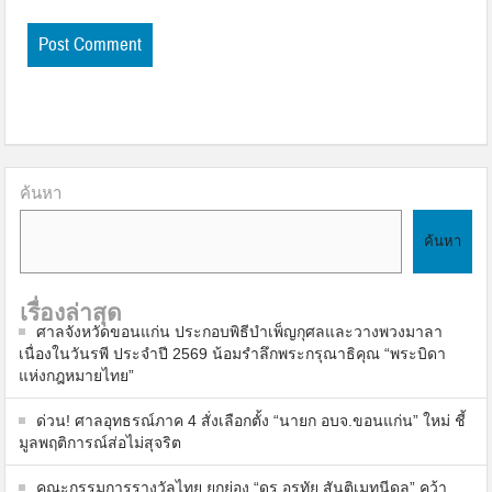
ค้นหา
ค้นหา
เรื่องล่าสุด
ศาลจังหวัดขอนแก่น ประกอบพิธีบำเพ็ญกุศลและวางพวงมาลา
เนื่องในวันรพี ประจำปี 2569 น้อมรำลึกพระกรุณาธิคุณ “พระบิดา
แห่งกฎหมายไทย”
ด่วน! ศาลอุทธรณ์ภาค 4 สั่งเลือกตั้ง “นายก อบจ.ขอนแก่น” ใหม่ ชี้
มูลพฤติการณ์ส่อไม่สุจริต
คณะกรรมการรางวัลไทย ยกย่อง “ดร.อรทัย สันติเมทนีดล” คว้า