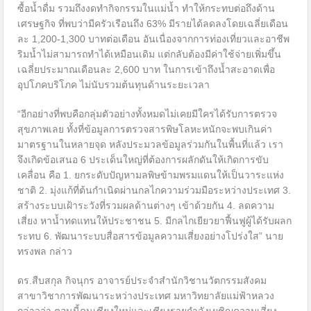
ซื้อน้ำดื่ม รวมถึงงดทำกิจกรรมในแม่น้ำ ทำให้กระทบต่อถึงด้าน
เศรษฐกิจ ที่พบว่ามีครัวเรือนถึง 63% มีรายได้ลดลงโดยเฉลี่ยเดือน
ละ 1,200-1,300 บาทต่อเดือน อันเนื่องจากการท่องเที่ยวและอาชีพ
ริมน้ำไม่สามารถทำได้เหมือนเดิม แต่กลับต้องมีค่าใช้จ่ายเพิ่มขึ้น
เฉลี่ยประมาณเดือนละ 2,600 บาท ในการเข้าถึงน้ำสะอาดเพื่อ
อุปโภคบริโภค ไม่นับรวมต้นทุนด้านระยะเวลา
“อีกอย่างที่พบคือกลุ่มตัวอย่างทั้งหมดไม่เคยมีใครได้รับการตรวจ
สุขภาพเลย ทั้งที่ข้อมูลการตรวจสารพิษโลหะหนักจะพบเกินค่า
มาตรฐานในหลายจุด หลังประมวลข้อมูลร่วมกันในพื้นที่แล้ว เรา
จึงเกิดข้อเสนอ 6 ประเด็นใหญ่ที่ต้องการผลักดันให้เกิดการขับ
เคลื่อน คือ 1. ยกระดับปัญหามลพิษข้ามพรมแดนให้เป็นวาระแห่ง
ชาติ 2. มุ่งแก้ที่ต้นกำเนิดผ่านกลไกความร่วมมือระหว่างประเทศ 3.
สร้างระบบเฝ้าระวังที่รวมผลด้านต่างๆ เข้าด้วยกัน 4. ลดความ
เสี่ยง หาน้ำทดแทนให้ประชาชน 5. มีกลไกเยียวยาฟื้นฟูผู้ได้รับผลก
ระทบ 6. พัฒนาระบบสื่อสารข้อมูลความเสี่ยงอย่างโปร่งใส” นาย
ทรงพล กล่าว
ดร.สืบสกุล กิจนุกร อาจารย์ประจำสำนักวิชานวัตกรรมสังคม
สาขาวิชาการพัฒนาระหว่างประเทศ มหาวิทยาลัยแม่ฟ้าหลวง