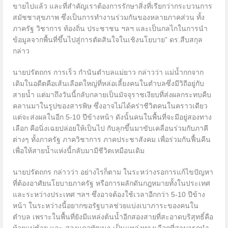
ขายไปแล้ว และที่สำคัญเราต้องการรักษาสิ่งที่เรียกว่ากระบวนการ
สมัชชาสุขภาพ ซึ่งเป็นการทำงานร่วมกันของหลายภาคส่วน ทั้ง
ภาครัฐ วิชาการ ท้องถิ่น ประชาชน ฯลฯ และเป็นกลไกในการนำ
ข้อมูลจากพื้นที่ขึ้นไปสู่การตัดสินใจในเชิงนโยบาย” ดร.สืบสกุล
กล่าว
นายปรัตถกร การเร็ว กำนันตำบลแม่ยาว กล่าวว่า แม่น้ำกกจาก
เดิมในอดีตคือเส้นเลือดใหญ่ที่หล่อเลี้ยงคนในตำบลซึ่งมีวิถีอยู่กับ
สายน้ำ แต่มาถึงวันนี้กลับกลายเป็นมัจจุราชเงียบที่ส่งผลกระทบคืบ
คลานมาในรูปของสารพิษ ซึ่งอาจไม่ได้คร่าชีวิตคนในคราวเดียว
แต่จะส่งผลในอีก 5-10 ปีข้างหน้า ดังนั้นคนในพื้นที่จะมีอยู่สองทาง
เลือก คือนิ่งเฉยปล่อยให้เป็นไป กับลุกขึ้นมาขับเคลื่อนร่วมกับภาคี
ต่างๆ ทั้งภาครัฐ ภาควิชาการ ภาคประชาสังคม เพื่อร่วมกันฟื้นคืน
เพื่อให้สายน้ำแห่งนี้กลับมามีชีวิตเหมือนเดิม
นายปรัตถกร กล่าวว่า อย่างไรก็ตาม ในระหว่างรอการแก้ไขปัญหา
ที่ต้องอาศัยนโยบายภาครัฐ หรือการผลักดันกฎหมายทั้งในประเทศ
และระหว่างประเทศ ฯลฯ ซึ่งอาจต้องใช้เวลาอีกกว่า 5-10 ปีข้าง
หน้า ในระหว่างนี้อยากขอรัฐบาลช่วยแบ่งเบาภาระของคนใน
ตำบล เพราะในพื้นที่ยังมีแหล่งต้นน้ำอีกสองสายที่สะอาดบริสุทธิ์คือ