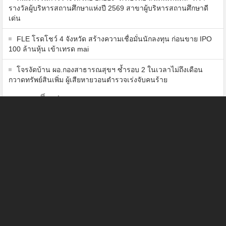
รางวัลผู้บริหารสถานศึกษาแห่งปี 2569 สาขาผู้บริหารสถานศึกษาดี
เด่น
FLE โรดโชว์ 4 จังหวัด สร้างความเชื่อมั่นนักลงทุน ก่อนขาย IPO
100 ล้านหุ้น เข้าเทรด mai
โจรงัดบ้าน ผอ.กองสาธารณสุขฯ ซ้ำรอบ 2 ในเวลาไม่ถึงเดือน
กวาดทรัพย์สินเพิ่ม ผู้เสียหายวอนตำรวจเร่งจับคนร้าย
ความเห็นล่าสุด
ไม่มีความเห็นที่จะแสดง