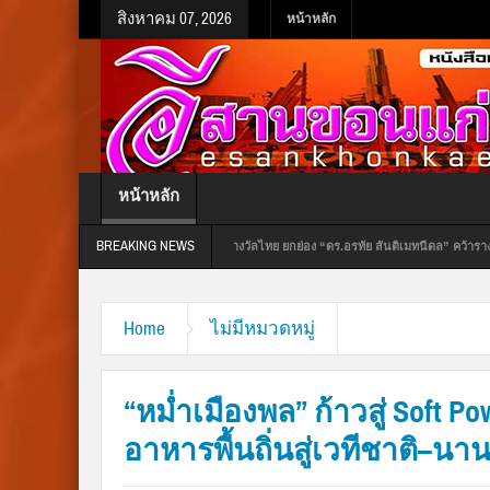
สิงหาคม 07, 2026
หน้าหลัก
หน้าหลัก
BREAKING NEWS
คณะกรรมการรางวัลไทย ยกย่อง “ดร.อรทัย สันติเมทนีดล” คว้ารางวัลผู้บริหารสถานศึกษาแห่
วะ หวังสร้างเด็กคุณภาพ รวมทั้งการดูแลสุขภาพพี่น้องมุสลิม
Home
ไม่มีหมวดหมู่
“หม่ำเมืองพล” ก้าวสู่ Soft 
อาหารพื้นถิ่นสู่เวทีชาติ–นา