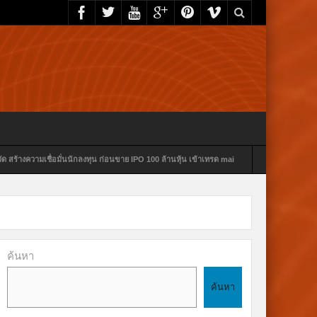
ลงทุน ก่อนขาย IPO 100 ล้านหุ้น เข้าเทรด mai
โจรงัดบ้าน ผอ.กองสาธารณสุขฯ ซ้ำรอบ 2 ใ
ค้นหา
ค้นหา