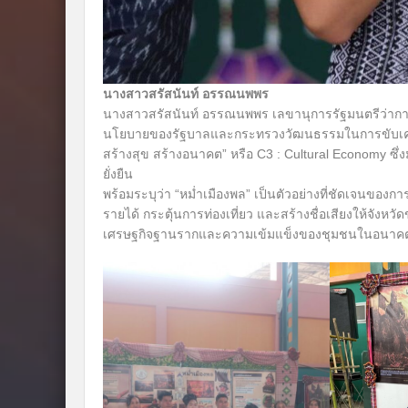
นางสาวสรัสนันท์ อรรณนพพร
นางสาวสรัสนันท์ อรรณนพพร เลขานุการรัฐมนตรีว่าการ
นโยบายของรัฐบาลและกระทรวงวัฒนธรรมในการขับเคลื
สร้างสุข สร้างอนาคต” หรือ C3 : Cultural Economy ซึ
ยั่งยืน
พร้อมระบุว่า “หม่ำเมืองพล” เป็นตัวอย่างที่ชัดเจนขอ
รายได้ กระตุ้นการท่องเที่ยว และสร้างชื่อเสียงให้จ
เศรษฐกิจฐานรากและความเข้มแข็งของชุมชนในอนาคตอย