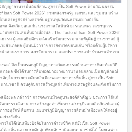
มิปัญญาอาหารพื้นถิ่นอีสาน สู่การเป็น Soft Power ด้านวัฒนธรรม
 of Isan Soft Power 2026” รวมพลังภาครัฐ เอกชน และชุมชน สร้าง
คลื่อนเศรษฐกิจสร้างสรรค์บนฐานทุนวัฒนธรรมอย่างยั่งยืน
 อำเภอพล จังหวัดขอนแก่น นางสาวสรัสนันท์ อรรณนพพร เลขานุการ
มหกรรมเสน่ห์หม่ำเมืองพล : The Taste of Isan Soft Power 2026”
ฒนธรรม ผู้แทนอธิบดีกรมส่งเสริมวัฒนธรรม นายพัฐศิษฏ์ ธนชวาลย์ ผู้
ยอำเภอพล ผู้แทนผู้ว่าราชการจังหวัดขอนแก่น พร้อมด้วยผู้บริหาร
หัวหน้าส่วนราชการ สภาวัฒนธรรม และประชาชนเข้าร่วมงานจำนวน
มืองพล” ถือเป็นมรดกภูมิปัญญาทางวัฒนธรรมด้านอาหารที่สะท้อนวิถี
เภอพล ซึ่งได้รับการสืบทอดมาอย่างยาวนานจนกลายเป็นสัญลักษณ์
สำคัญในการยกระดับหม่ำเมืองพลจากอาหารพื้นถิ่น สู่การเป็น Soft
าชาติ ควบคู่กับการสร้างมูลค่าเพิ่มทางเศรษฐกิจและส่งเสริมการ
งเมืองพล กล่าวว่า การจัดงานมีวัตถุประสงค์สำคัญ 3 ประการ ได้แก่
ัฒนธรรมอีสาน การสร้างมูลค่าเพิ่มทางเศรษฐกิจแก่ผลิตภัณฑ์และผู้
อนุรักษ์ สืบสาน เผยแพร่ภูมิปัญญาการผลิตหม่ำเมืองพลให้คงอยู่
ย่างยั่งยืน
หารไม่ได้เป็นเพียงปัจจัยในการดำรงชีวิต แต่ยังเป็น Soft Power
นด์ท้องถิ่น และยกระดับสู่เวทีระดับชาติและนานาชาติได้ โดยเฉพาะ