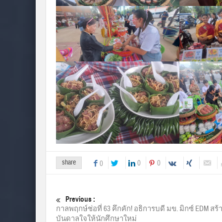
share
0
0
0
Previous :
กาลพฤกษ์ช่อที่ 63 คึกคัก! อธิการบดี มข. มิกซ์ EDM สร
บันดาลใจให้นักศึกษาใหม่