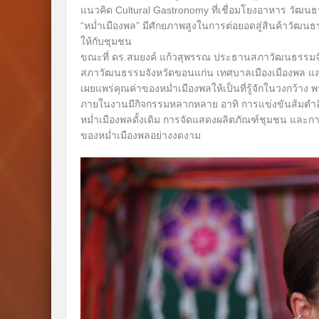
แนวคิด Cultural Gastronomy ที่เชื่อมโยงอาหาร วัฒนธรรม
“หม่ำเมืองพล” มีศักยภาพสูงในการต่อยอดสู่สินค้าวัฒน
ให้กับชุมชน
ขณะที่ ดร.สมยงค์ แก้วสุพรรณ ประธานสภาวัฒนธรรมจังห
สภาวัฒนธรรมจังหวัดขอนแก่น เทศบาลเมืองเมืองพล และเค
เผยแพร่คุณค่าของหม่ำเมืองพลให้เป็นที่รู้จักในวงกว
ภายในงานมีกิจกรรมหลากหลาย อาทิ การแข่งขันส้มตำลี
หม่ำเมืองพลดั้งเดิม การจัดแสดงผลิตภัณฑ์ชุมชน และ
ของหม่ำเมืองพลอย่างงดงาม