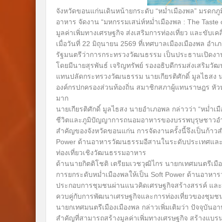
จังหวัดขอนแก่นเดินหน้ายกระดับ “หม่ำเมืองพล” มรดกภู
อาหาร จัดงาน “มหกรรมเสน่ห์หม่ำเมืองพล : The Taste
มูลค่าเพิ่มทางเศรษฐกิจ ส่งเสริมการท่องเที่ยว และขับเ
เมื่อวันที่ 22 มิถุนายน 2569 ที่เทศบาลเมืองเมืองพล
รัฐมนตรีว่าการกระทรวงวัฒนธรรม เป็นประธานเปิดงาน “
โดยมีนายสุรพันธ์ เจริญทรัพย์ รองอธิบดีกรมส่งเสริมวั
แทนปลัดกระทรวงวัฒนธรรม นายเกียรติศักดิ์ มูลไธสง นา
องค์กรปกครองส่วนท้องถิ่น สมาชิกสภาผู้แทนราษฎร 
มาก
นายเกียรติศักดิ์ มูลไธสง นายอำเภอพล กล่าวว่า “หม่ำเ
ชีวิตและภูมิปัญญาการถนอมอาหารของบรรพบุรุษชาวอำ
สำคัญของจังหวัดขอนแก่น การจัดงานครั้งนี้จึงเป็นก้าว
Power ด้านอาหารวัฒนธรรมอีสานในระดับประเทศและนาน
ท่องเที่ยวเชิงวัฒนธรรมอาหาร
ด้านนายกิตติโชติ เตรียมเวชวุฒิไกร นายกเทศมนตรีเมือ
การยกระดับหม่ำเมืองพลให้เป็น Soft Power ด้านอาหารว
ประกอบการชุมชนผ่านแนวคิดเศรษฐกิจสร้างสรรค์ และการ
ควบคู่กับการพัฒนาเศรษฐกิจและการท่องเที่ยวของชุมชนอ
นายกเทศมนตรีเมืองเมืองพล กล่าวเพิ่มเติมว่า ปัจจุบันอา
สำคัญที่สามารถสร้างมูลค่าเพิ่มทางเศรษฐกิจ สร้างแบร