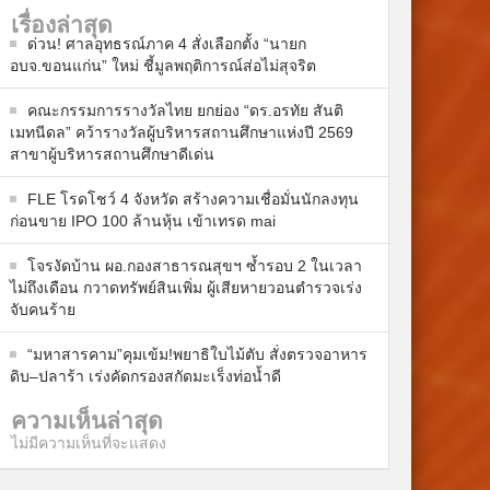
เรื่องล่าสุด
ด่วน! ศาลอุทธรณ์ภาค 4 สั่งเลือกตั้ง “นายก
อบจ.ขอนแก่น” ใหม่ ชี้มูลพฤติการณ์ส่อไม่สุจริต
คณะกรรมการรางวัลไทย ยกย่อง “ดร.อรทัย สันติ
เมทนีดล” คว้ารางวัลผู้บริหารสถานศึกษาแห่งปี 2569
สาขาผู้บริหารสถานศึกษาดีเด่น
FLE โรดโชว์ 4 จังหวัด สร้างความเชื่อมั่นนักลงทุน
ก่อนขาย IPO 100 ล้านหุ้น เข้าเทรด mai
โจรงัดบ้าน ผอ.กองสาธารณสุขฯ ซ้ำรอบ 2 ในเวลา
ไม่ถึงเดือน กวาดทรัพย์สินเพิ่ม ผู้เสียหายวอนตำรวจเร่ง
จับคนร้าย
“มหาสารคาม”คุมเข้ม!พยาธิใบไม้ตับ สั่งตรวจอาหาร
ดิบ–ปลาร้า เร่งคัดกรองสกัดมะเร็งท่อน้ำดี
ความเห็นล่าสุด
ไม่มีความเห็นที่จะแสดง