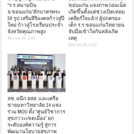
“ร.ร.สนามบิน
ขอนแก่น แจงภาพว่อนเน็ต
จ.ขอนแก่น”ตักบาตรพระ
เกิดขึ้นตั้งแต่ช่วงเปิดเทอม
59 รูป เสริมสิริมงคลก้าวสู่ปี
เคลียร์ใจแล้ว! ผู้ปกครอง-
ใหม่ ก้าวสู่โรงเรียนประจำ
เด็ก ร.ร.ขอนแก่นวิทยายน
จังหวัดคุณภาพสูง
จับมือเข้าใจกันหลังเกิด
เหตุ
สิงหาคม 09, 2026
สิงหาคม 09, 2026
สช. ผนึก สสส. และเครือ
ข่ายมหาวิทยาลัย 14 แห่ง
ร่วม MOU ตั้ง “ศูนย์วิชาการ
สุขภาวะเขตเมือง” ยก
ระดับองค์ความรู้ สู่การ
พัฒนานโยบายสุขภาพ