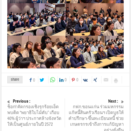
share
0
0
0
Previous :
Next :
ช็อก! คัดกรองเชิงรุกร้อยเอ็ด
กฟก.ขอนแก่น ร่วมมหกรรม
พบติด “พยาธิใบไม้ตับ” เกือบ
แก้หนี้สินครัวเรือนฯ เปิดบูธให้
40% ผู้ว่าฯ ประกาศล้างจังหวัด
คำปรึกษา-ขึ้นทะเบียนหนี้ ช่วย
ให้เป็นศูนย์ภายในปี 2572
เกษตรกรเข้าถึงการแก้ปัญหา
อย่างยั่งยืน