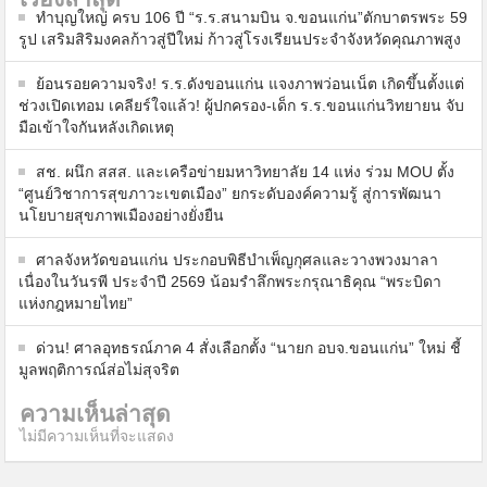
ทำบุญใหญ่ ครบ 106 ปี “ร.ร.สนามบิน จ.ขอนแก่น”ตักบาตรพระ 59
รูป เสริมสิริมงคลก้าวสู่ปีใหม่ ก้าวสู่โรงเรียนประจำจังหวัดคุณภาพสูง
ย้อนรอยความจริง! ร.ร.ดังขอนแก่น แจงภาพว่อนเน็ต เกิดขึ้นตั้งแต่
ช่วงเปิดเทอม เคลียร์ใจแล้ว! ผู้ปกครอง-เด็ก ร.ร.ขอนแก่นวิทยายน จับ
มือเข้าใจกันหลังเกิดเหตุ
สช. ผนึก สสส. และเครือข่ายมหาวิทยาลัย 14 แห่ง ร่วม MOU ตั้ง
“ศูนย์วิชาการสุขภาวะเขตเมือง” ยกระดับองค์ความรู้ สู่การพัฒนา
นโยบายสุขภาพเมืองอย่างยั่งยืน
ศาลจังหวัดขอนแก่น ประกอบพิธีบำเพ็ญกุศลและวางพวงมาลา
เนื่องในวันรพี ประจำปี 2569 น้อมรำลึกพระกรุณาธิคุณ “พระบิดา
แห่งกฎหมายไทย”
ด่วน! ศาลอุทธรณ์ภาค 4 สั่งเลือกตั้ง “นายก อบจ.ขอนแก่น” ใหม่ ชี้
มูลพฤติการณ์ส่อไม่สุจริต
ความเห็นล่าสุด
ไม่มีความเห็นที่จะแสดง