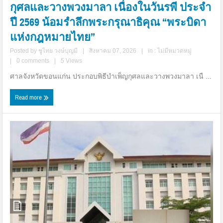
กุศลและวางพวงมาลา เนื่องในวันรพี ประจำ
ปี 2569 น้อมรำลึกพระกรุณาธิคุณ “พระบิดา
แห่งกฎหมายไทย”
Posted by
ชูไทย วงษ์บุญมี
|
สิงหาคม 07, 2026
|
in :
ไม่มีหมวดหมู่
|
0 comments
|
5 Views
ศาลจังหวัดขอนแก่น ประกอบพิธีบำเพ็ญกุศลและวางพวงมาลา เนื ...
Read more