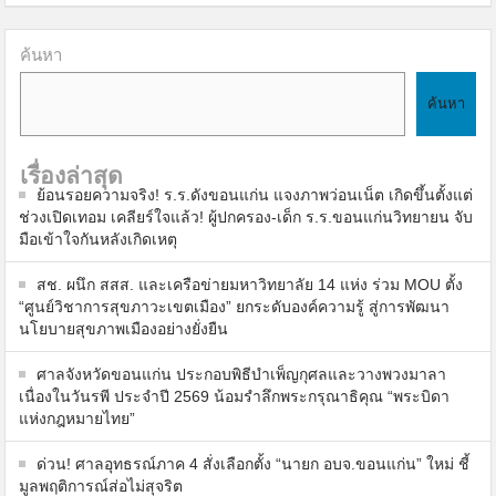
ค้นหา
ค้นหา
เรื่องล่าสุด
ย้อนรอยความจริง! ร.ร.ดังขอนแก่น แจงภาพว่อนเน็ต เกิดขึ้นตั้งแต่
ช่วงเปิดเทอม เคลียร์ใจแล้ว! ผู้ปกครอง-เด็ก ร.ร.ขอนแก่นวิทยายน จับ
มือเข้าใจกันหลังเกิดเหตุ
สช. ผนึก สสส. และเครือข่ายมหาวิทยาลัย 14 แห่ง ร่วม MOU ตั้ง
“ศูนย์วิชาการสุขภาวะเขตเมือง” ยกระดับองค์ความรู้ สู่การพัฒนา
นโยบายสุขภาพเมืองอย่างยั่งยืน
ศาลจังหวัดขอนแก่น ประกอบพิธีบำเพ็ญกุศลและวางพวงมาลา
เนื่องในวันรพี ประจำปี 2569 น้อมรำลึกพระกรุณาธิคุณ “พระบิดา
แห่งกฎหมายไทย”
ด่วน! ศาลอุทธรณ์ภาค 4 สั่งเลือกตั้ง “นายก อบจ.ขอนแก่น” ใหม่ ชี้
มูลพฤติการณ์ส่อไม่สุจริต