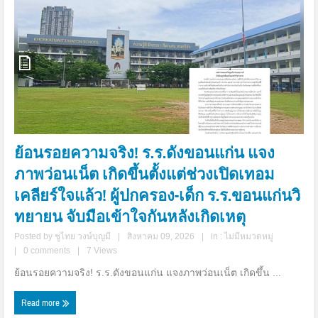
ย้อนรอยความจริง! ร.ร.ดังขอนแก่น แจง
ภาพว่อนเน็ต เกิดขึ้นตั้งแต่ช่วงเปิดเทอม
เคลียร์ใจแล้ว! ผู้ปกครอง-เด็ก ร.ร.ขอนแก่นวิ
ทยายน จับมือเข้าใจกันหลังเกิดเหตุ
Posted by
ชูไทย วงษ์บุญมี
|
สิงหาคม 09, 2026
|
in :
ไม่มีหมวดหมู่
|
0 comments
|
7 Views
ย้อนรอยความจริง! ร.ร.ดังขอนแก่น แจงภาพว่อนเน็ต เกิดขึ้น ...
Read more