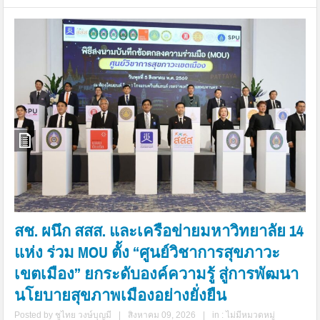
สช. ผนึก สสส. และเครือข่ายมหาวิทยาลัย 14
แห่ง ร่วม MOU ตั้ง “ศูนย์วิชาการสุขภาวะ
เขตเมือง” ยกระดับองค์ความรู้ สู่การพัฒนา
นโยบายสุขภาพเมืองอย่างยั่งยืน
Posted by
ชูไทย วงษ์บุญมี
|
สิงหาคม 09, 2026
|
in :
ไม่มีหมวดหมู่