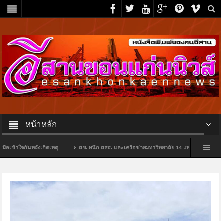
หน้าหลัก
กันหลังเกิดเหตุ
สช. ผนึก สสส. และเครือข่ายมหาวิทยาลัย 14 แห่ง ร่วม MOU ตั้ง “ศูนย
เวลาไม่ถึงเดือน กวาดทรัพย์สินเพิ่ม ผู้เสียหายวอนตำรวจเร่งจับคนร้าย
“มหาสารคาม”คุม